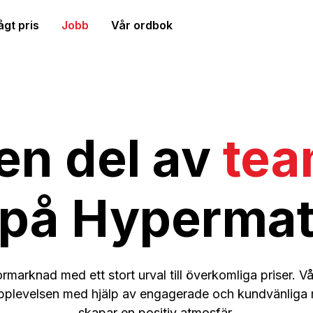
lågt pris
Jobb
Vår ordbok
 en del av
tea
på Hyperma
rmarknad med ett stort urval till överkomliga priser. Vå
pplevelsen med hjälp av engagerade och kundvänliga
skapar en positiv atmosfär.