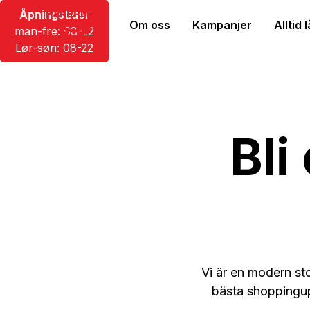
Åpningstider
Om oss
Kampanjer
Alltid 
man-fre: 08-22
Lør-søn: 08-22
Bli
Vi är en modern sto
bästa shoppingu