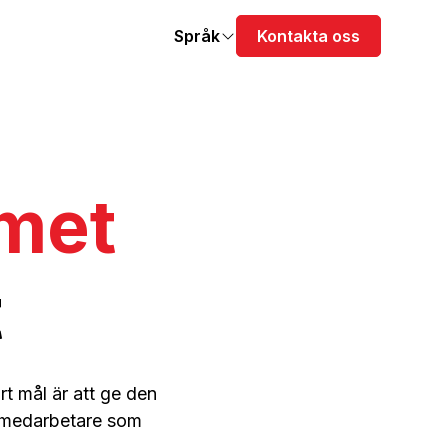
Språk
Kontakta oss
met
t
rt mål är att ge den
 medarbetare som