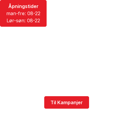
Åpningstider
Språk
man-fre: 08-22
Lør-søn: 08-22
Hypermat
Alltid gode priser
Velkommen til Hypermat - hvor vi tilbyr et
hyperstort sortiment for å sikre at det alltid er mer å
velge mellom uansett hva du ønsker i handlekurven.
Vår butik er designet med ekstra brede ganger for å
gi deg mer plass når du handler.
Til Kampanjer